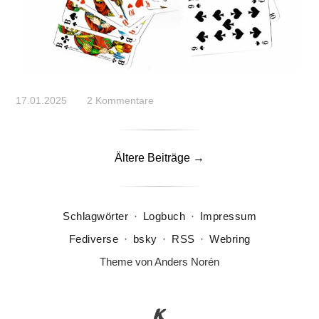
17.01.2025
2 Kommentare
Ältere Beiträge →
Schlagwörter
·
Logbuch
·
Impressum
Fediverse
·
bsky
·
RSS
·
Webring
Theme von
Anders Norén