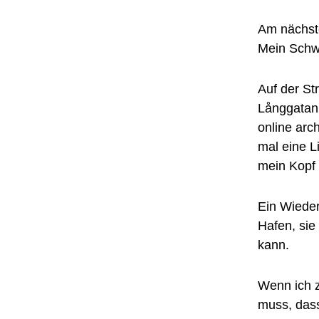
Am nächste
Mein Schwe
Auf der St
Långgatan
online arc
mal eine L
mein Kopf 
Ein Wieders
Hafen, sie
kann.
Wenn ich z
muss, dass