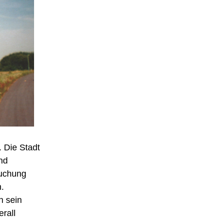
 Die Stadt
nd
Buchung
n.
n sein
rall