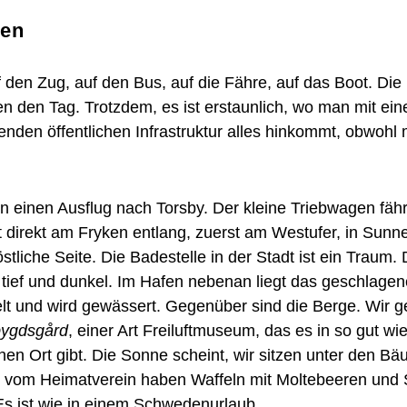
en
 den Zug, auf den Bus, auf die Fähre, auf das Boot. Die
ren den Tag. Trotzdem, es ist erstaunlich, wo man mit ein
renden öffentlichen Infrastruktur alles hinkommt, obwohl
 einen Ausflug nach Torsby. Der kleine Triebwagen fähr
t direkt am Fryken entlang, zuerst am Westufer, in Sunn
östliche Seite. Die Badestelle in der Stadt ist ein Traum.
 tief und dunkel. Im Hafen nebenan liegt das geschlagen
lt und wird gewässert. Gegenüber sind die Berge. Wir 
ygdsgård
, einer Art Freiluftmuseum, das es in so gut wi
en Ort gibt. Die Sonne scheint, wir sitzen unter den B
n vom Heimatverein haben Waffeln mit Moltebeeren und
s ist wie in einem Schwedenurlaub.