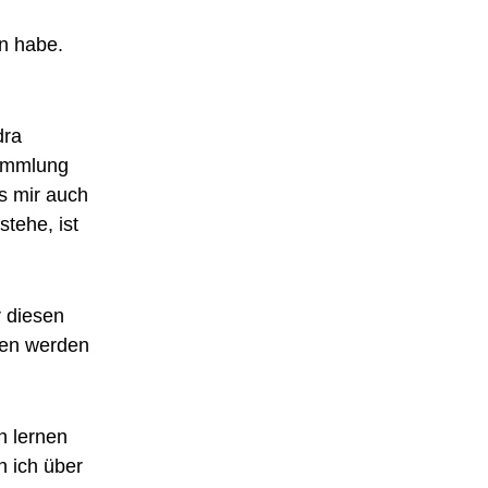
n habe.
dra
Sammlung
ss mir auch
tehe, ist
r diesen
den werden
h lernen
n ich über