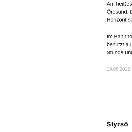
Am heißes
Öresund. D
Horizont 
Im Bahnhof
benutzt au
Stunde und
19.08.2022
Styrsö