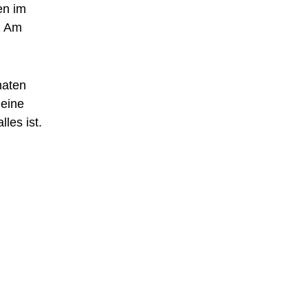
en im
r. Am
maten
 eine
les ist.