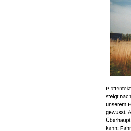
Plattentek
steigt nac
unserem Ho
gewusst. Ab
Überhaupt 
kann: Fahr