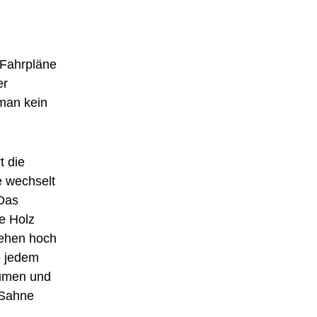
 Fahrpläne
er
 man kein
t die
e wechselt
 Das
e Holz
gehen hoch
e jedem
äumen und
 Sahne