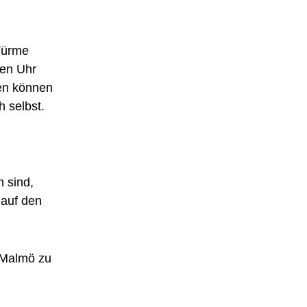
 Türme
hen Uhr
zen können
h selbst.
n sind,
 auf den
 Malmö zu