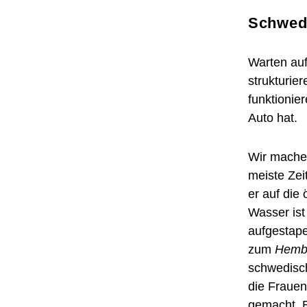
Schwed
Warten auf
strukturie
funktionie
Auto hat.
Wir machen
meiste Zei
er auf die 
Wasser ist
aufgestape
zum
Hemb
schwedisch
die Fraue
gemacht. E