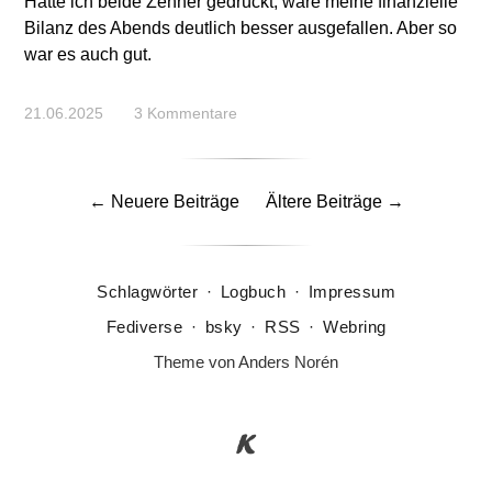
Hätte ich beide Zehner gedrückt, wäre meine finanzielle
Bilanz des Abends deutlich besser ausgefallen. Aber so
war es auch gut.
21.06.2025
3 Kommentare
← Neuere Beiträge
Ältere Beiträge →
Schlagwörter
·
Logbuch
·
Impressum
Fediverse
·
bsky
·
RSS
·
Webring
Theme von
Anders Norén