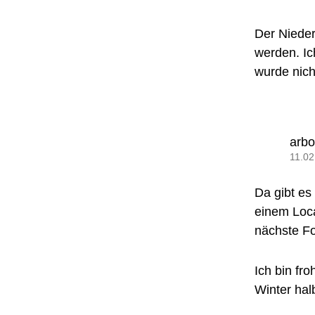
Der Niede
werden. Ic
wurde nich
arb
11.02
Da gibt es
einem Loca
nächste Fo
Ich bin fr
Winter hal