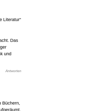
 Literatur“
acht. Das
iger
nk und
Antworten
n Büchern,
aufgeräumt.