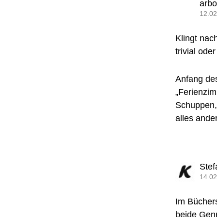
arb
12.02
Klingt nac
trivial ode
Anfang des
„Ferienzi
Schuppen, 
alles ande
Stef
14.02
Im Büchers
beide Genr