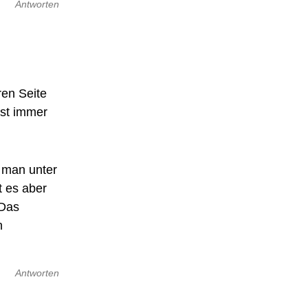
Antworten
ren Seite
ist immer
e man unter
t es aber
 Das
n
Antworten