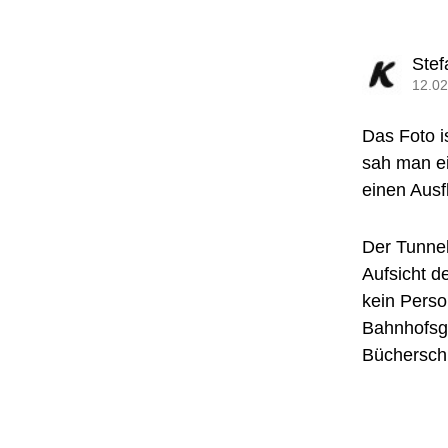
Stef
12.02
Das Foto is
sah man e
einen Ausf
Der Tunnel
Aufsicht d
kein Perso
Bahnhofsge
Bücherschr