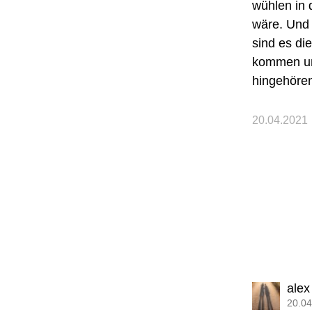
wühlen in 
wäre. Und 
sind es di
kommen und
hingehöre
20.04.2021
alex
20.04