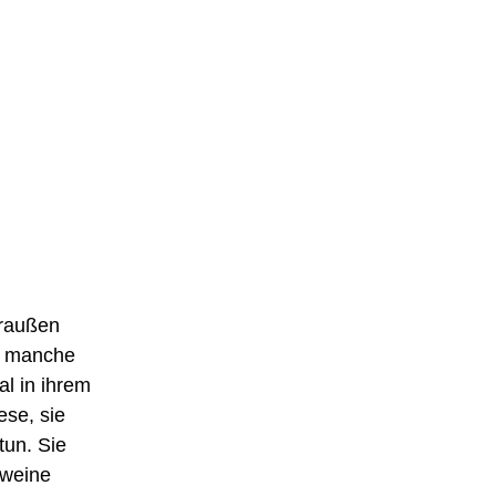
draußen
, manche
al in ihrem
ese, sie
tun. Sie
hweine