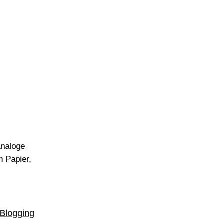
analoge
m Papier,
Blogging