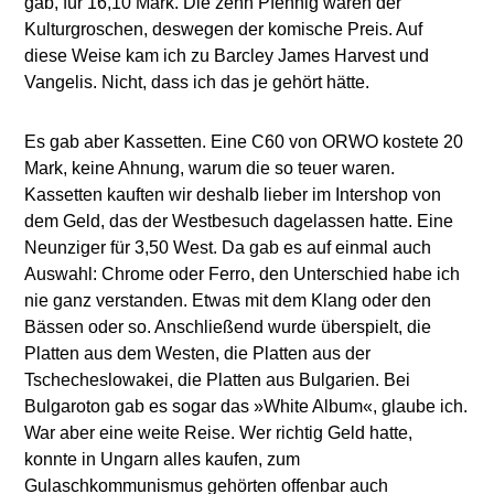
gab, für 16,10 Mark. Die zehn Pfennig waren der
Kulturgroschen, deswegen der komische Preis. Auf
diese Weise kam ich zu Barcley James Harvest und
Vangelis. Nicht, dass ich das je gehört hätte.
Es gab aber Kassetten. Eine C60 von ORWO kostete 20
Mark, keine Ahnung, warum die so teuer waren.
Kassetten kauften wir deshalb lieber im Intershop von
dem Geld, das der Westbesuch dagelassen hatte. Eine
Neunziger für 3,50 West. Da gab es auf einmal auch
Auswahl: Chrome oder Ferro, den Unterschied habe ich
nie ganz verstanden. Etwas mit dem Klang oder den
Bässen oder so. Anschließend wurde überspielt, die
Platten aus dem Westen, die Platten aus der
Tschecheslowakei, die Platten aus Bulgarien. Bei
Bulgaroton gab es sogar das »White Album«, glaube ich.
War aber eine weite Reise. Wer richtig Geld hatte,
konnte in Ungarn alles kaufen, zum
Gulaschkommunismus gehörten offenbar auch