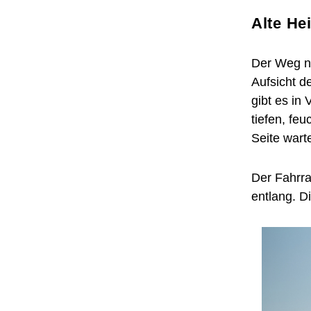
Alte He
Der Weg na
Aufsicht d
gibt es in
tiefen, fe
Seite wart
Der Fahrra
entlang. D