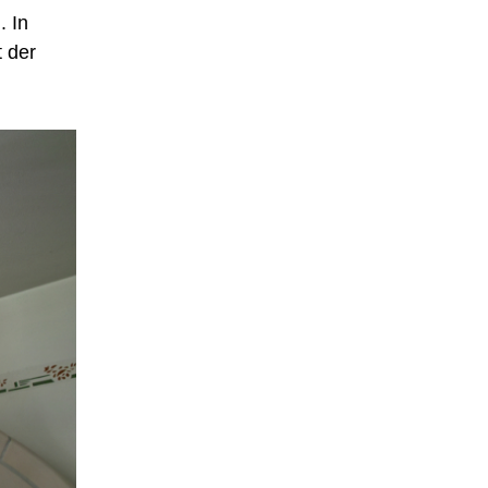
. In
t der