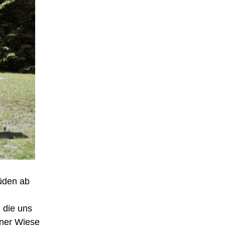
Süden ab
 die uns
iner Wiese