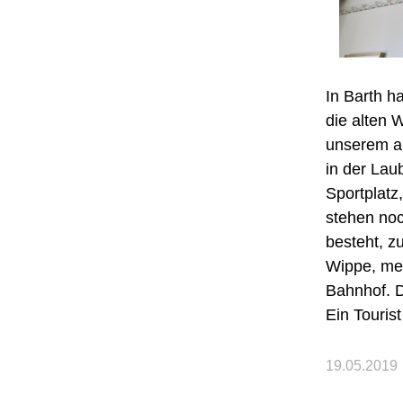
In Barth h
die alten
unserem al
in der Lau
Sportplatz
stehen noc
besteht, z
Wippe, mei
Bahnhof. D
Ein Touris
19.05.2019