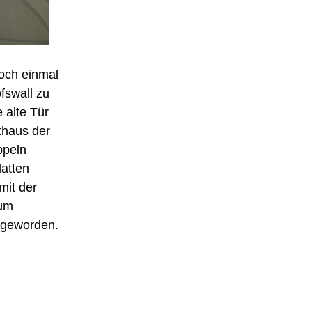
noch einmal
fswall zu
 alte Tür
thaus der
ppeln
latten
mit der
zum
 geworden.