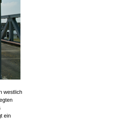
h westlich
legten
s
t ein