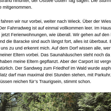
trand hinunter, der Ostsee Guten Tag sagen. Die Sturmfl
e mitgenommen.
fahren wir nur vorbei, weiter nach Wieck. Über der Wies
Der Fahrradweg ist auf einmal vollkommen leer. Im Hau
 jetzt Ferienwohnungen, wie überall. Wir gehen auf den 
d die Baracke sind auch längst fort, alles ist überbaut.
uns zu und erkennt mich. Auf dem Dorf wissen alle, wer 
einer Eltern vorbei. Das Saunahäuschen steht noch da
haben meine Eltern gepflanzt. Aber der Carport ist vergr
türlich. Der Sandweg zum Friedhof im Wald wurde asphal
atz darf man maximal drei Stunden stehen, mit Parkuhr.
ssen reichen für’s Traurigsein, stimmt schon.