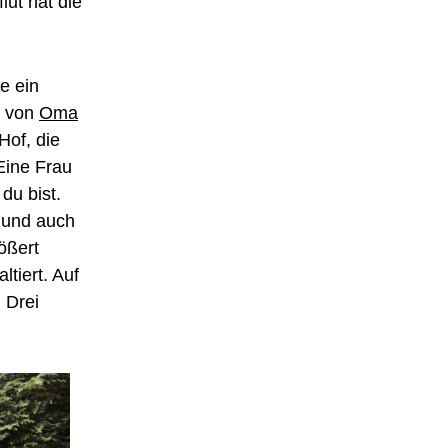
ut hat die
e ein
s von
Oma
Hof, die
 Eine Frau
du bist.
 und auch
ößert
tiert. Auf
 Drei