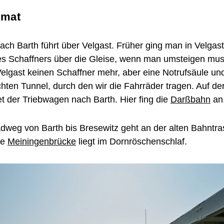
imat
ch Barth führt über Velgast. Früher ging man in Velgast
es Schaffners über die Gleise, wenn man umsteigen muss
 Velgast keinen Schaffner mehr, aber eine Notrufsäule un
uchten Tunnel, durch den wir die Fahrräder tragen. Auf d
et der Triebwagen nach Barth. Hier fing die
Darßbahn
an
dweg von Barth bis Bresewitz geht an der alten Bahntra
ie
Meiningenbrücke
liegt im Dornröschenschlaf.