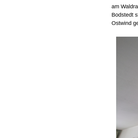
am Waldran
Bodstedt st
Ostwind g