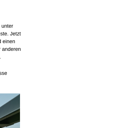
 unter
te. Jetzt
d einen
er anderen
.
sse