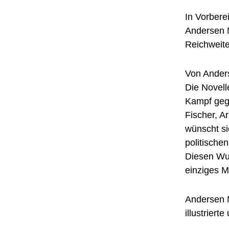
In Vorber
Andersen N
Reichweite
Von Anders
Die Novell
Kampf gege
Fischer, A
wünscht si
politisch
Diesen Wun
einziges M
Andersen N
illustrier