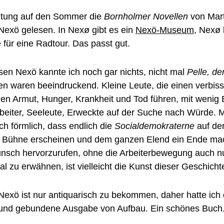
eitung auf den Sommer die
Bornholmer Novellen
von Mart
exö gelesen. In Nexø gibt es ein
Nexö-Museum
, Nexø l
 für eine Radtour. Das passt gut.
en Nexö kannte ich noch gar nichts, nicht mal
Pelle, de
en waren beeindruckend. Kleine Leute, die einen verbis
n Armut, Hunger, Krankheit und Tod führen, mit wenig E
rbeiter, Seeleute, Erweckte auf der Suche nach Würde. 
ch förmlich, dass endlich die
Socialdemokraterne
auf de
en Bühne erscheinen und dem ganzen Elend ein Ende ma
sch hervorzurufen, ohne die Arbeiterbewegung auch nu
al zu erwähnen, ist vielleicht die Kunst dieser Geschicht
exö ist nur antiquarisch zu bekommen, daher hatte ich 
te und gebundene Ausgabe von Aufbau. Ein schönes Buch