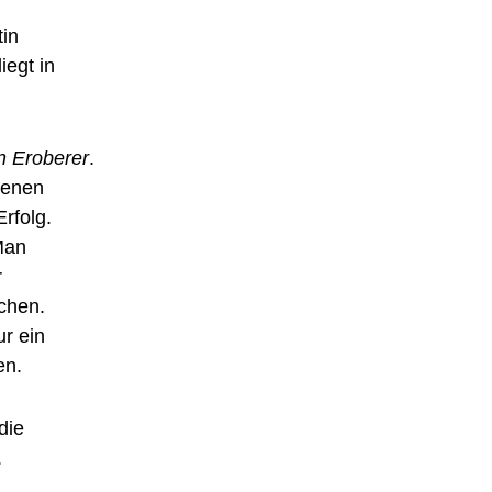
in
iegt in
n Eroberer
.
senen
rfolg.
Man
r
chen.
r ein
en.
die
.