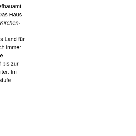
iefbauamt
 Das Haus
Kirchen-
s Land für
ich immer
ie
 bis zur
ter. Im
stufe