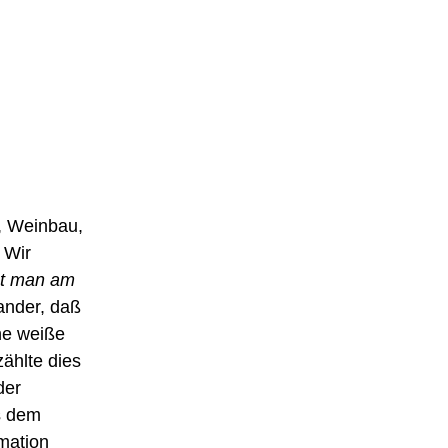
, Weinbau,
| Wir
et man am
ander, daß
ne weiße
zählte dies
der
s dem
mation