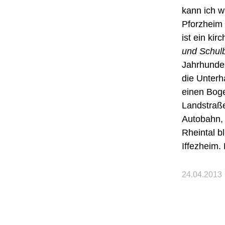
kann ich w
Pforzheim 
ist ein ki
und Schulb
Jahrhunder
die Unterh
einen Boge
Landstraße
Autobahn, 
Rheintal b
Iffezheim.
24.04.2013