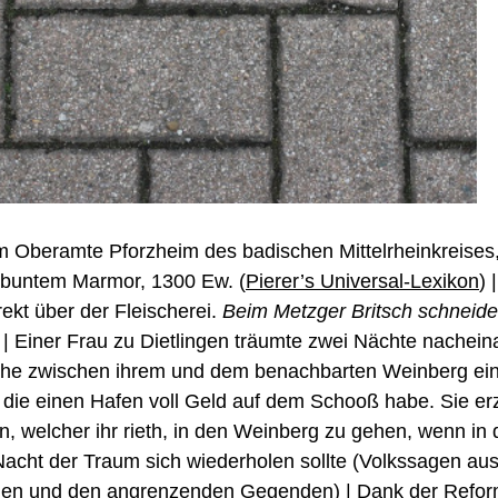
im Oberamte Pforzheim des badischen Mittelrheinkreises
 buntem Marmor, 1300 Ew. (
Pierer’s Universal-Lexikon
) 
ekt über der Fleischerei.
Beim Metzger Britsch schneid
| Einer Frau zu Dietlingen träumte zwei Nächte nachein
rche zwischen ihrem und dem benachbarten Weinberg ei
, die einen Hafen voll Geld auf dem Schooß habe. Sie er
, welcher ihr rieth, in den Weinberg zu gehen, wenn in 
acht der Traum sich wiederholen sollte (Volkssagen au
en und den angrenzenden Gegenden) | Dank der Refor