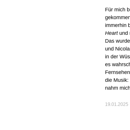
Für mich b
gekommen.
immerhin b
Heart
und m
Das wurde 
und Nicola
in der Wüs
es wahrsch
Fernsehen 
die Musik:
nahm mich 
19.01.2025