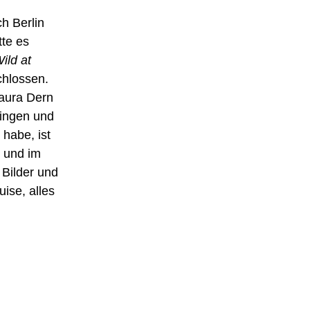
h Berlin
te es
ild at
chlossen.
Laura Dern
ringen und
 habe, ist
d und im
 Bilder und
ise, alles